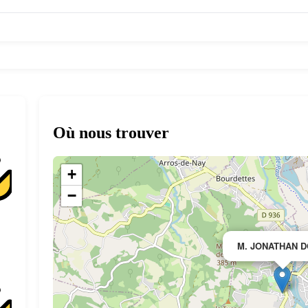
Où nous trouver
+
−
M. JONATHAN 