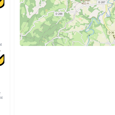
t
e
nt