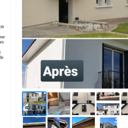
mon
ose
les
i
de