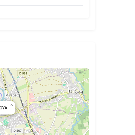
×
DOYA