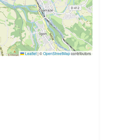
Leaflet
|
©
OpenStreetMap
contributors