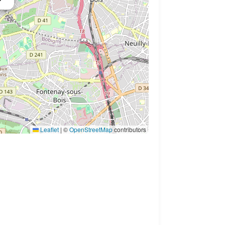
Leaflet
|
©
OpenStreetMap
contributors