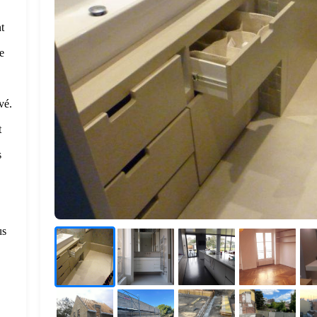
t
e
vé.
t
s
us