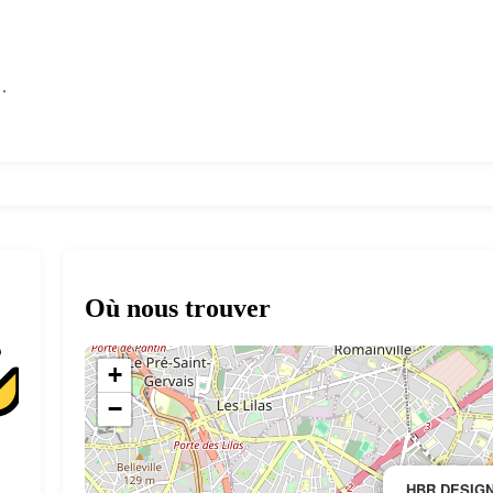
.
Où nous trouver
+
−
HBR DESIG