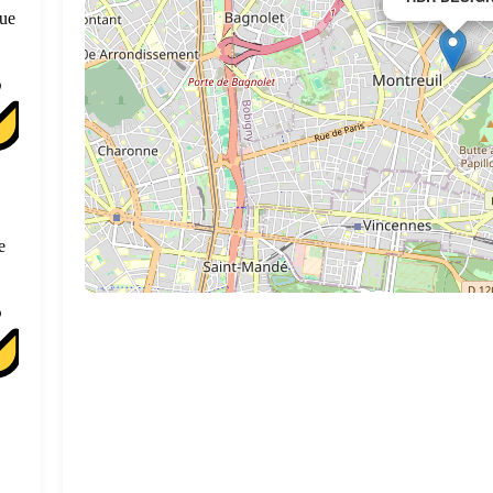
que
e