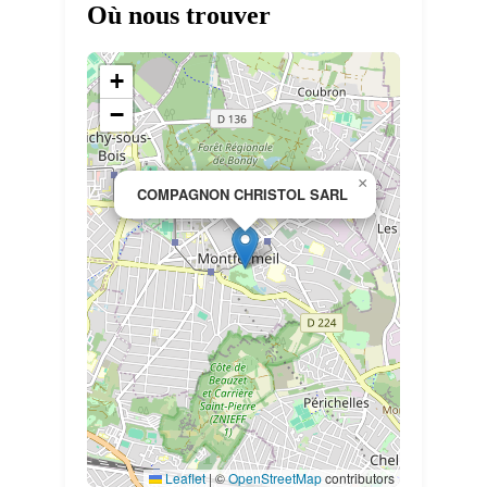
Où nous trouver
+
−
×
COMPAGNON CHRISTOL SARL
Leaflet
|
©
OpenStreetMap
contributors