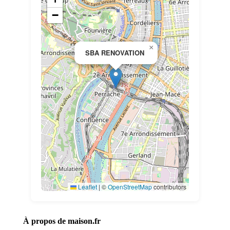
−
×
SBA RENOVATION
Leaflet
|
©
OpenStreetMap
contributors
À propos de maison.fr