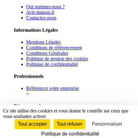
Qui sommes-nous ?
Avis maison.fr
Contactez-nous
Informations Légales
Mentions Légales
Conditions de référencement
Conditions Générales
Politique de gestion des cookies
Politique de confidentialité
Professionnels
Référencez votre entreprise
>
Réseaux sociaux
Ce site utilise des cookies et vous donne le contrôle sur ceux que
vous souhaitez activer
Facebook
Linkedin
Tout accepter
Tout refuser
Personnaliser
Politique de confidentialité
© 2026 maison.fr - Tous droits réservés.