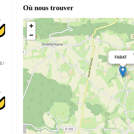
Où nous trouver
+
−
FABAT
l /