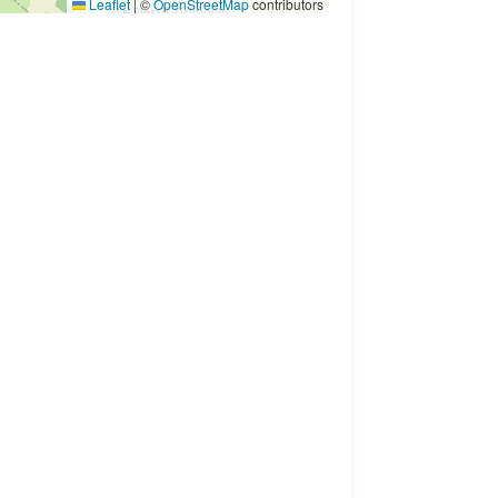
Leaflet
|
©
OpenStreetMap
contributors