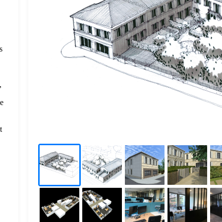
s
,
ie
t