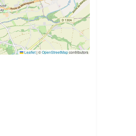
Leaflet
|
©
OpenStreetMap
contributors