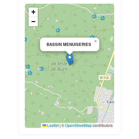
+
−
×
BASSIN MENUISERIES
Leaflet
|
©
OpenStreetMap
contributors