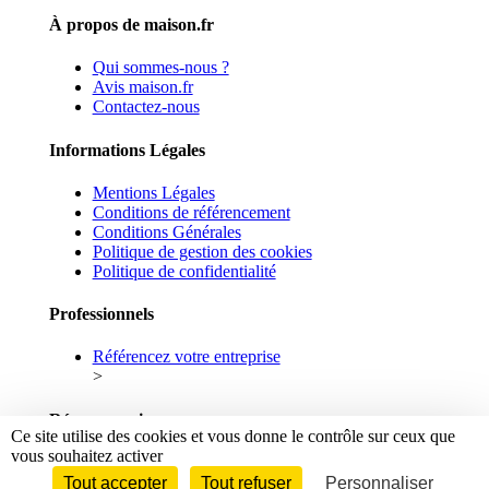
À propos de maison.fr
Qui sommes-nous ?
Avis maison.fr
Contactez-nous
Informations Légales
Mentions Légales
Conditions de référencement
Conditions Générales
Politique de gestion des cookies
Politique de confidentialité
Professionnels
Référencez votre entreprise
>
Réseaux sociaux
Ce site utilise des cookies et vous donne le contrôle sur ceux que
vous souhaitez activer
Facebook
Linkedin
Tout accepter
Tout refuser
Personnaliser