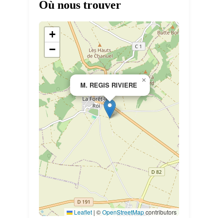
Où nous trouver
+
−
×
M. REGIS RIVIERE
Leaflet
|
©
OpenStreetMap
contributors