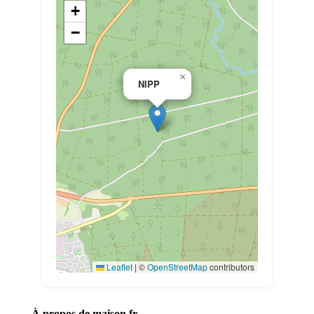
+
−
×
NIPP
Leaflet
|
©
OpenStreetMap
contributors
À propos de maison.fr