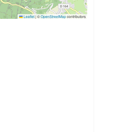
Leaflet
|
©
OpenStreetMap
contributors