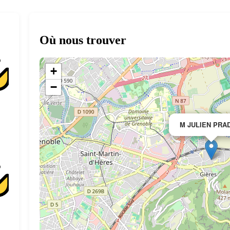
Où nous trouver
+
−
M JULIEN PRA