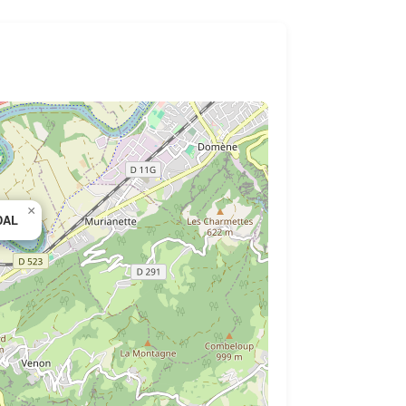
×
DAL