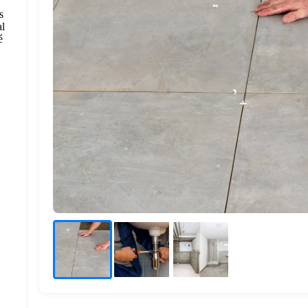
s
al
é