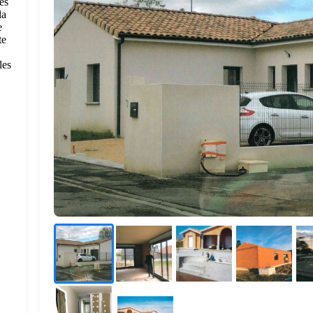
és
la
e
te
les