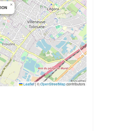
×
TION
Leaflet
|
©
OpenStreetMap
contributors