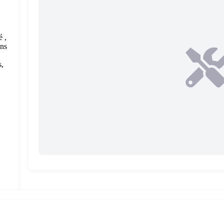
é ,
ons
s,