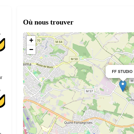
Où nous trouver
+
−
FF STUDIO
r
r