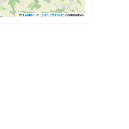
Leaflet
|
©
OpenStreetMap
contributors