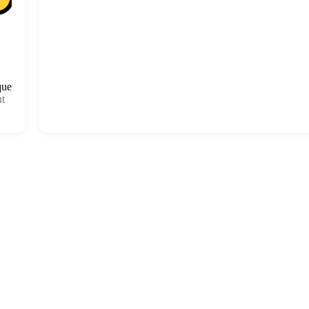
que
t