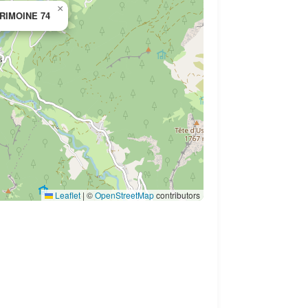
×
RIMOINE 74
Leaflet
|
©
OpenStreetMap
contributors