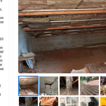
ÉS
s,
ion
une
 10
on
ité
u
ux
ar
bat
N
t