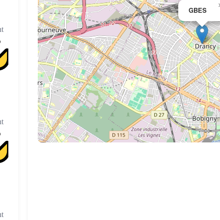
GBES
t
t
t