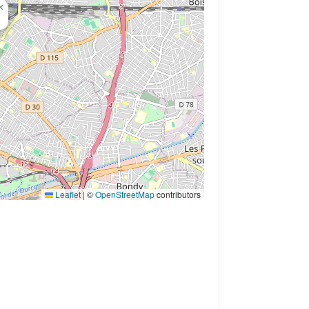
×
Leaflet
|
©
OpenStreetMap
contributors