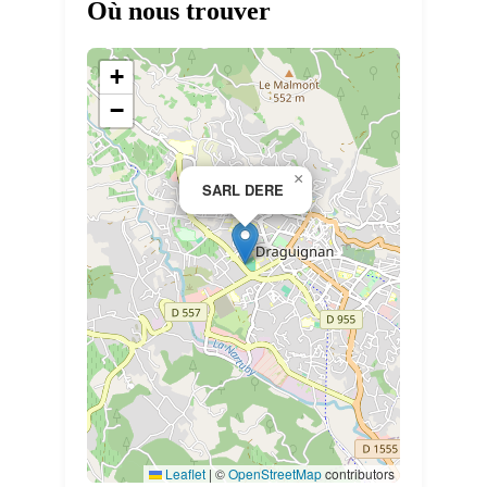
Où nous trouver
+
−
×
SARL DERE
Leaflet
|
©
OpenStreetMap
contributors