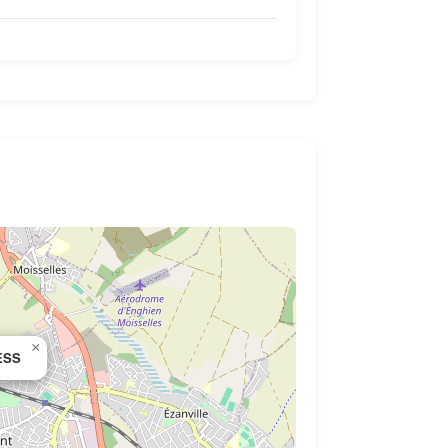
×
ESS