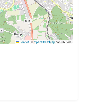
Leaflet
|
©
OpenStreetMap
contributors