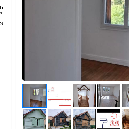
la
on
gné