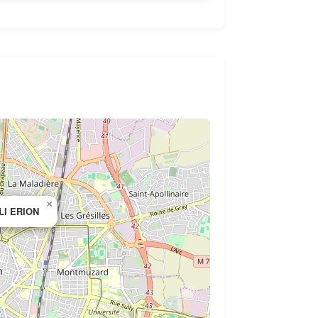
×
LI ERION