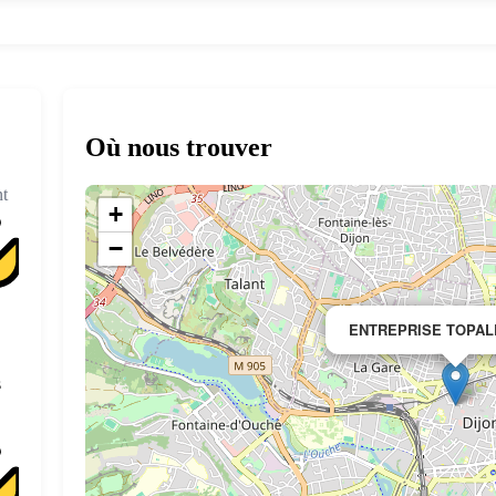
Où nous trouver
t
+
−
ENTREPRISE TOPAL
s