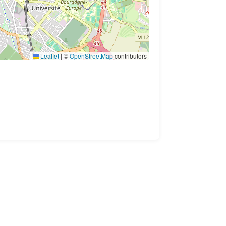
Leaflet
|
©
OpenStreetMap
contributors