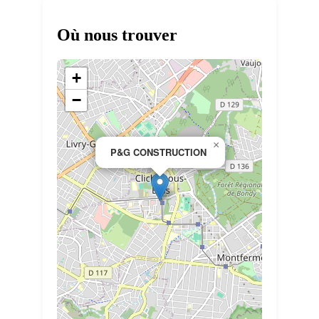
Où nous trouver
+
−
×
P&G CONSTRUCTION