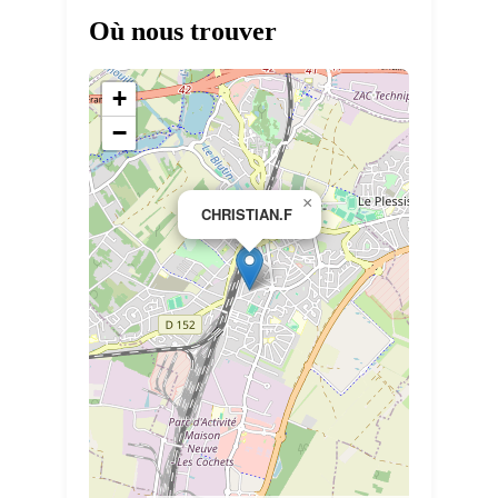
Où nous trouver
+
−
×
CHRISTIAN.F