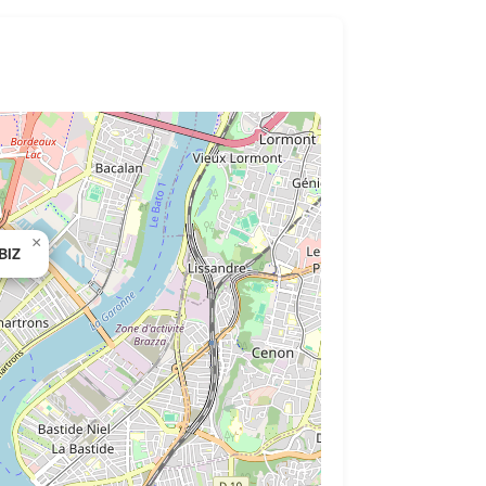
×
BIZ