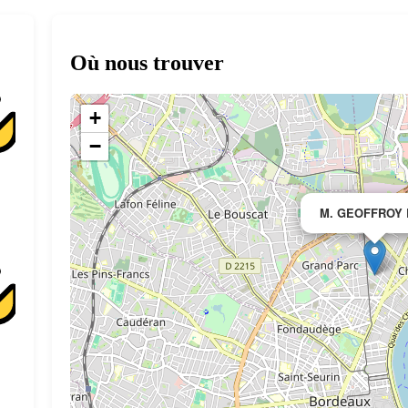
Où nous trouver
+
−
M. GEOFFROY 