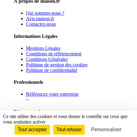
À propos de maison.fr
Qui sommes-nous ?
Avis maison.fr
Contactez-nous
Informations Légales
Mentions Légales
Conditions de référencement
Conditions Générales
Politique de gestion des cookies
Politique de confidentialité
Professionnels
Référencez votre entreprise
>
Réseaux sociaux
Ce site utilise des cookies et vous donne le contrôle sur ceux que
vous souhaitez activer
Facebook
Linkedin
Tout accepter
Tout refuser
Personnaliser