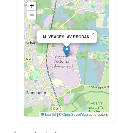
+
−
×
M. VEACESLAV PRODAN
Leaflet
|
©
OpenStreetMap
contributors