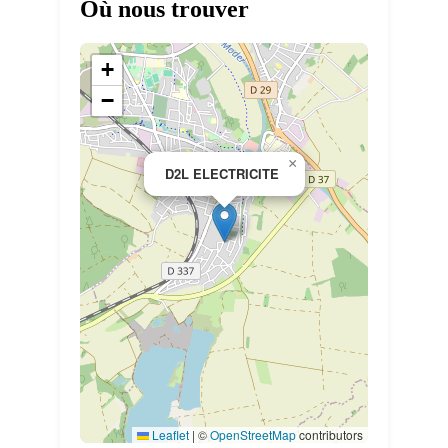
Où nous trouver
+
−
×
D2L ELECTRICITE
Leaflet
|
©
OpenStreetMap
contributors