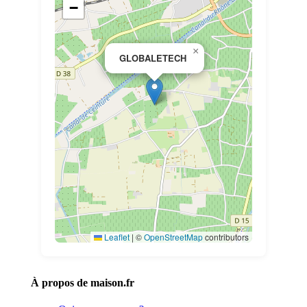
−
×
GLOBALETECH
Leaflet
|
©
OpenStreetMap
contributors
À propos de maison.fr