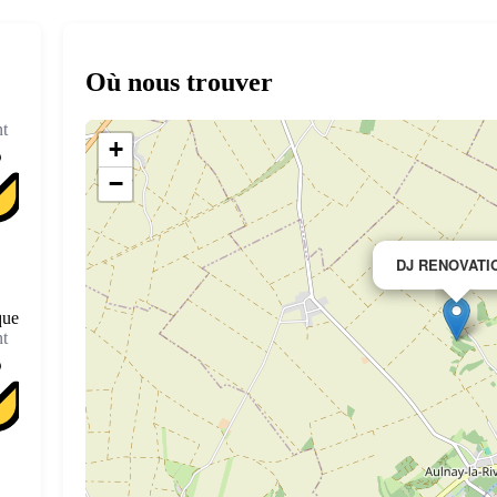
Où nous trouver
t
+
−
DJ RENOVATI
que
t