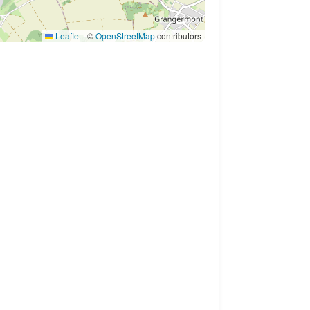
Leaflet
|
©
OpenStreetMap
contributors