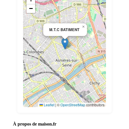
−
×
M.T.C BATIMENT
Leaflet
|
©
OpenStreetMap
contributors
À propos de maison.fr