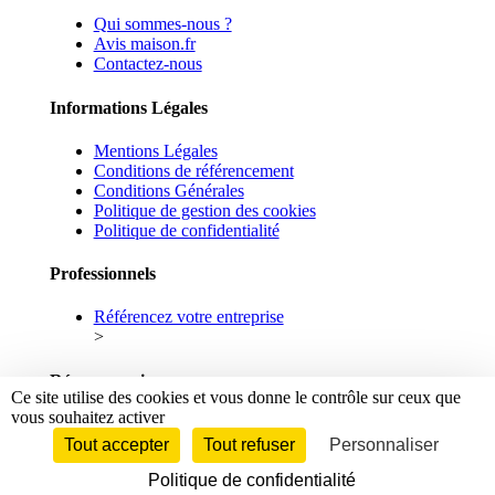
Qui sommes-nous ?
Avis maison.fr
Contactez-nous
Informations Légales
Mentions Légales
Conditions de référencement
Conditions Générales
Politique de gestion des cookies
Politique de confidentialité
Professionnels
Référencez votre entreprise
>
Réseaux sociaux
Ce site utilise des cookies et vous donne le contrôle sur ceux que
vous souhaitez activer
Facebook
Linkedin
Tout accepter
Tout refuser
Personnaliser
Politique de confidentialité
© 2026 maison.fr - Tous droits réservés.