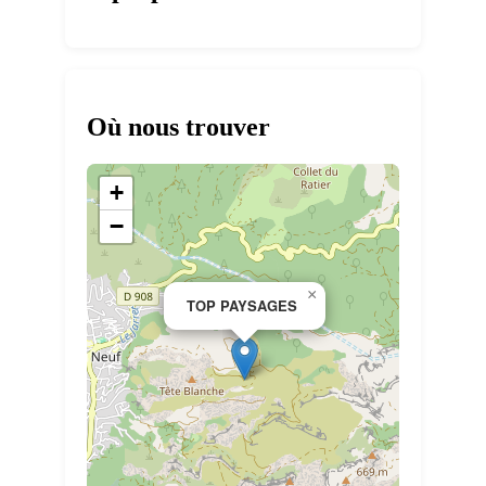
Où nous trouver
+
−
×
TOP PAYSAGES