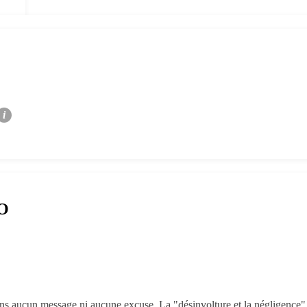
i
RO
ans aucun message ni aucune excuse. La "désinvolture et la négligence" 