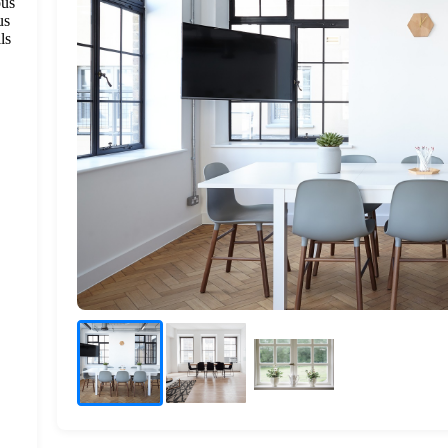
ous
us
ls