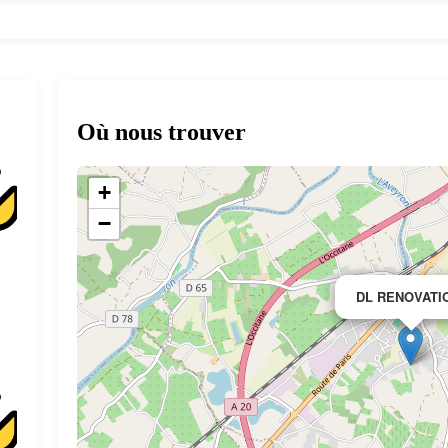
Où nous trouver
+
−
DL RENOVATI