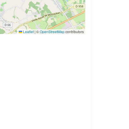
Leaflet
|
©
OpenStreetMap
contributors