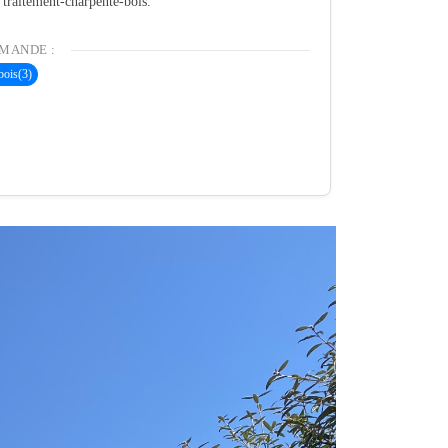
é traitement-charpente-bois.
MANDE :
bois
(3)