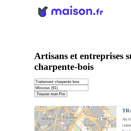
Panneau de gestion des cookies
Artisans et entreprises 
charpente-bois
Trouver mon Pro
TR
Au to
comm