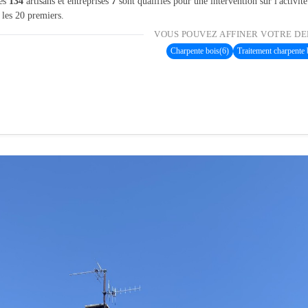
les
134
artisans et entreprises
7
sont qualifiés pour une intervention sur l'activit
 les 20 premiers.
VOUS POUVEZ AFFINER VOTRE DE
Charpente bois
(6)
Traitement charpente 