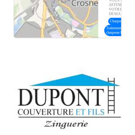
VOUS POUVE
AFFINER
VOTRE
DEMANDE :
Charpente bois
(8
Traitement
charpente bois