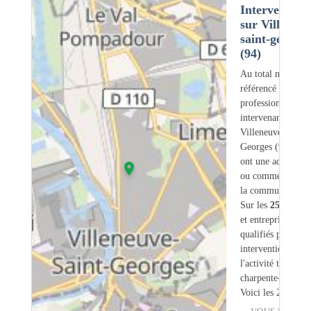
Intervention
sur Villeneuv
saint-georges
(94)
Au total nous avo
référencé
251
professionnels
intervenant sur
Villeneuve-Saint-
Georges (94) don
ont une adresse lé
ou commerciale d
la commune.
Sur les
251
artisa
et entreprises
9
so
qualifiés pour une
intervention sur
l'activité traiteme
charpente-bois.
Voici les 20 premi