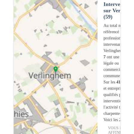
Intervention
sur Verlingh
(59)
Au total nous avo
référencé
417
professionnels
intervenant sur
Verlinghem (59) 
7
ont une adresse
légale ou
commerciale dans
commune.
Sur les
417
artisa
et entreprises
11
s
qualifiés pour une
intervention sur
l'activité traiteme
charpente-bois.
Voici les 20 premi
VOUS POUVE
AFFINER