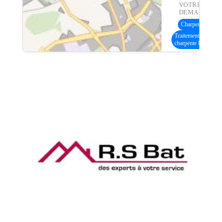
VOTRE
DEMANDE :
Charpente bois
(9
Traitement
charpente bois