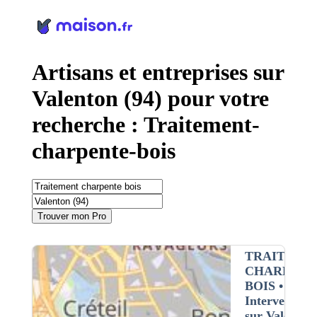
Panneau de gestion des cookies
Artisans et entreprises sur
Valenton (94) pour votre
recherche : Traitement-
charpente-bois
Trouver mon Pro
TRAITEME
CHARPENT
BOIS
•
Intervention
sur Valenton