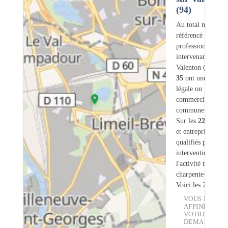
(94)
Au total nous avo
référencé
220
professionnels
intervenant sur
Valenton (94) don
35
ont une adress
légale ou
commerciale dans
commune.
Sur les
220
artisa
et entreprises
9
so
qualifiés pour une
intervention sur
l'activité traiteme
charpente-bois.
Voici les 20 premi
VOUS POUVE
AFFINER
VOTRE
DEMANDE :