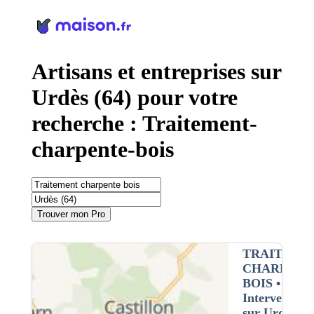
Panneau de gestion des cookies
Artisans et entreprises sur
Urdès (64) pour votre
recherche : Traitement-
charpente-bois
Trouver mon Pro
TRAITEME
CHARPENT
BOIS
•
Intervention
sur Urdès (6