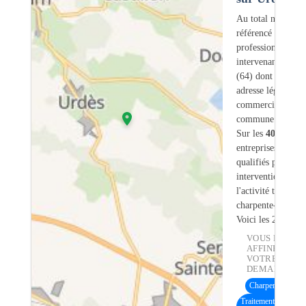
Au total nous avo
référencé
40
professionnels
intervenant sur U
(64) dont
1
ont u
adresse légale ou
commerciale dans
commune.
Sur les
40
artisans
entreprises
3
sont
qualifiés pour une
intervention sur
l'activité traiteme
charpente-bois.
Voici les 20 premi
VOUS POUVE
AFFINER
VOTRE
DEMANDE :
Charpente bois
(1
Traitement