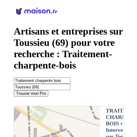
Panneau de gestion des cookies
Artisans et entreprises sur
Toussieu (69) pour votre
recherche : Traitement-
charpente-bois
Trouver mon Pro
TRAITEME
CHARPENT
BOIS
•
Intervention
sur Toussieu