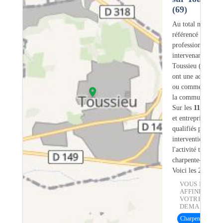
(69)
Au total nous avo
référencé
1113
professionnels
intervenant sur
Toussieu (69) do
ont une adresse lé
ou commerciale d
la commune.
Sur les
1113
artis
et entreprises
19
s
qualifiés pour une
intervention sur
l'activité traiteme
charpente-bois.
Voici les 20 premi
VOUS POUVE
AFFINER
VOTRE
DEMANDE :
Charpente bois
(13