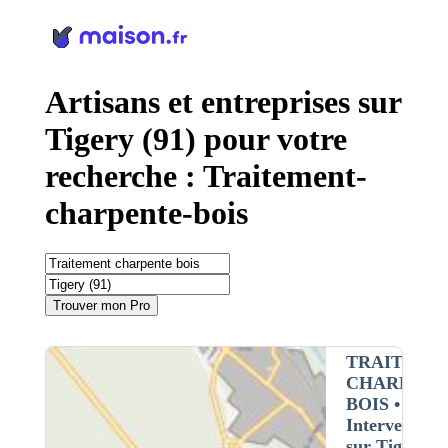
Panneau de gestion des cookies
Artisans et entreprises sur
Tigery (91) pour votre
recherche : Traitement-
charpente-bois
Trouver mon Pro
TRAITEME
CHARPENT
BOIS
•
Intervention
sur Tigery (9