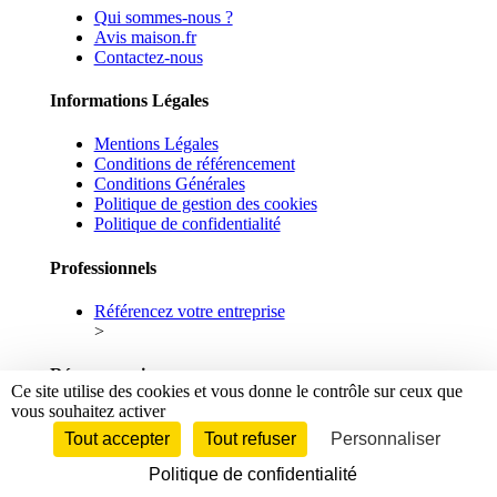
Qui sommes-nous ?
Avis maison.fr
Contactez-nous
Informations Légales
Mentions Légales
Conditions de référencement
Conditions Générales
Politique de gestion des cookies
Politique de confidentialité
Professionnels
Référencez votre entreprise
>
Réseaux sociaux
Ce site utilise des cookies et vous donne le contrôle sur ceux que
vous souhaitez activer
Facebook
Linkedin
Tout accepter
Tout refuser
Personnaliser
Politique de confidentialité
© 2026 maison.fr - Tous droits réservés.