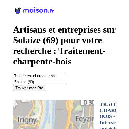
Panneau de gestion des cookies
Artisans et entreprises sur
Solaize (69) pour votre
recherche : Traitement-
charpente-bois
Trouver mon Pro
TRAITEME
CHARPENT
BOIS
•
Intervention
sur Solaize (