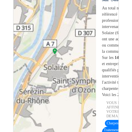
Au total nous avo
référencé
1463
professionnels
intervenant sur
Solaize (69) dont
ont une adresse lé
ou commerciale d
la commune.
Sur les
1463
artis
et entreprises
20
s
qualifiés pour une
intervention sur
l'activité traiteme
charpente-bois.
Voici les 20 premi
VOUS POUVE
AFFINER
VOTRE
DEMANDE :
Charpente bois
(13
Traitement