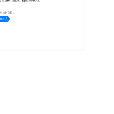
té traitement-charpente-bois.
MANDE :
bois
(7)