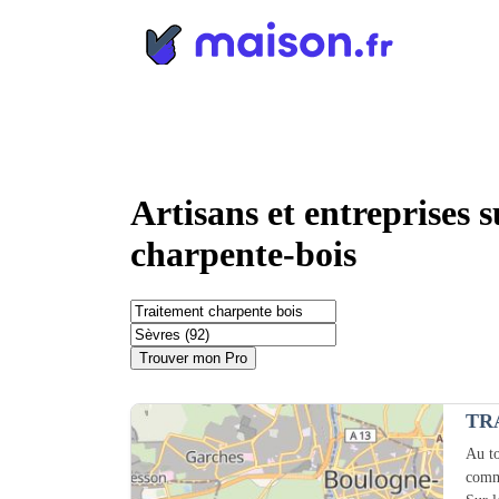
Panneau de gestion des cookies
Artisans et entreprises 
charpente-bois
Trouver mon Pro
TR
Au to
comm