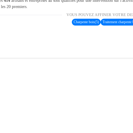
les
414
artisans et entreprises
11
sont qualifiés pour une intervention sur l'activi
 les 20 premiers.
VOUS POUVEZ AFFINER VOTRE DE
Charpente bois
(5)
Traitement charpente 