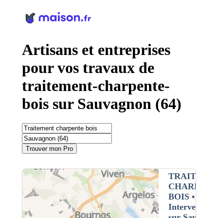
Panneau de gestion des cookies
Artisans et entreprises
pour vos travaux de
traitement-charpente-
bois sur Sauvagnon (64)
Trouver mon Pro
TRAITEME
CHARPENT
BOIS
•
Intervention
sur Sauvagn