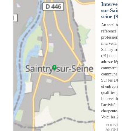
Intervention
sur Saintry-s
seine (91)
Au total nous avo
référencé
149
professionnels
intervenant sur
Saintry-sur-Seine
(91) dont
3
ont u
adresse légale ou
commerciale dans
commune.
Sur les
149
artisa
et entreprises
6
so
qualifiés pour une
intervention sur
l'activité traiteme
charpente-bois.
Voici les 20 premi
VOUS POUVE
AFFINER