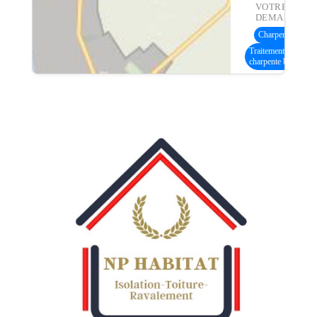
VOTRE
DEMANDE :
Charpente bois
(5
Traitement
charpente bois