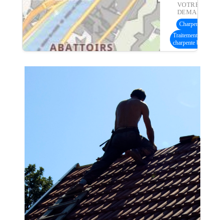
VOTRE
DEMANDE :
Charpente bois
(8
Traitement
charpente bois