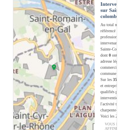
Intervention
sur Sainte-
colombe (69)
Au total nous avo
référencé
358
professionnels
intervenant sur
Sainte-Colombe (
dont
0
ont une
adresse légale ou
commerciale dans
commune.
Sur les
358
artisa
et entreprises
11
s
qualifiés pour une
intervention sur
l'activité traiteme
charpente-bois.
Voici les 20 premi
VOUS POUVE
AFFINER