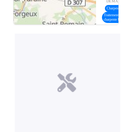
DEMANDE :
Charpente bois
(12
Traitement
charpente bois