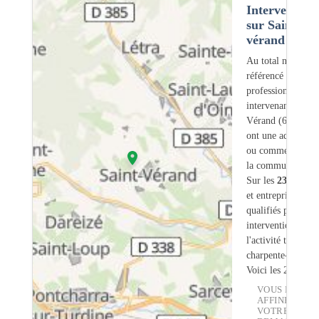
Intervention
sur Saint-
vérand (69)
Au total nous avo
référencé
237
professionnels
intervenant sur Sa
Vérand (69) dont
ont une adresse lé
ou commerciale d
la commune.
Sur les
237
artisa
et entreprises
13
s
qualifiés pour une
intervention sur
l'activité traiteme
charpente-bois.
Voici les 20 premi
VOUS POUVE
AFFINER
VOTRE