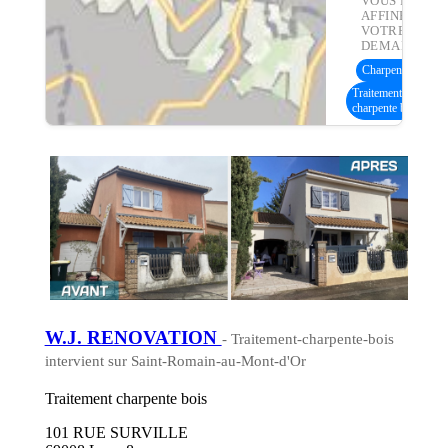
VOUS POUVE
AFFINER
VOTRE
DEMANDE :
Charpente bois
(16
Traitement
charpente bois
W.J. RENOVATION
- Traitement-charpente-bois
intervient sur Saint-Romain-au-Mont-d'Or
Traitement charpente bois
101 RUE SURVILLE