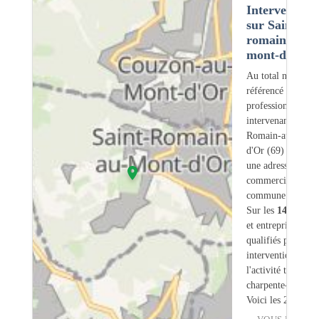
Intervention
sur Saint-
romain-au-
mont-d'or (6
Au total nous avo
référencé
1470
professionnels
intervenant sur Sa
Romain-au-Mont-
d'Or (69) dont
0
o
une adresse légale
commerciale dans
commune.
Sur les
1470
artis
et entreprises
21
s
qualifiés pour une
intervention sur
l'activité traiteme
charpente-bois.
Voici les 20 premi