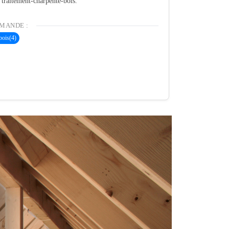
é traitement-charpente-bois.
MANDE :
bois
(4)