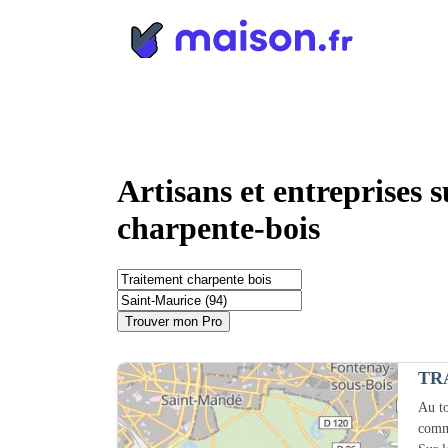
Panneau de gestion des cookies
Artisans et entreprises 
charpente-bois
Trouver mon Pro
TR
Au to
comm