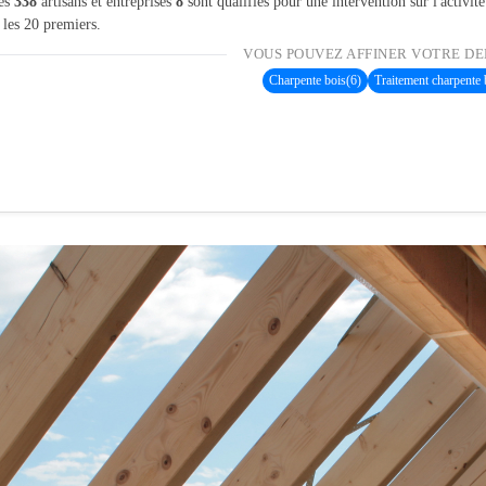
les
338
artisans et entreprises
8
sont qualifiés pour une intervention sur l'activit
 les 20 premiers.
VOUS POUVEZ AFFINER VOTRE DE
Charpente bois
(6)
Traitement charpente 