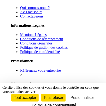
Qui sommes-nous ?
Avis maison.fr
Contactez-nous
Informations Légales
Mentions Légales
Conditions de référencement
Conditions Générales
Politique de gestion des cookies
Politique de confidentialité
Professionnels
Référencez votre entreprise
>
Réseaux sociaux
Ce site utilise des cookies et vous donne le contrôle sur ceux que
vous souhaitez activer
Facebook
Linkedin
Tout accepter
Tout refuser
Personnaliser
Politique de confidentialité
© 2026 maison.fr - Tous droits réservés.