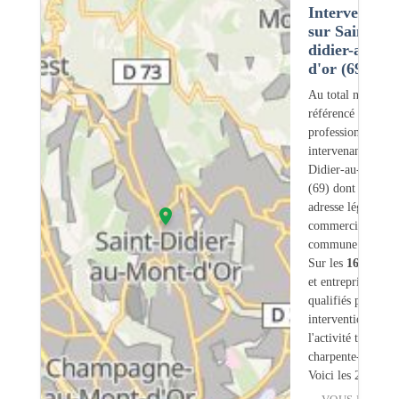
Intervention
sur Saint-
didier-au-mo
d'or (69)
Au total nous avo
référencé
1606
professionnels
intervenant sur Sa
Didier-au-Mont-d
(69) dont
18
ont 
adresse légale ou
commerciale dans
commune.
Sur les
1606
artis
et entreprises
23
s
qualifiés pour une
intervention sur
l'activité traiteme
charpente-bois.
Voici les 20 premi