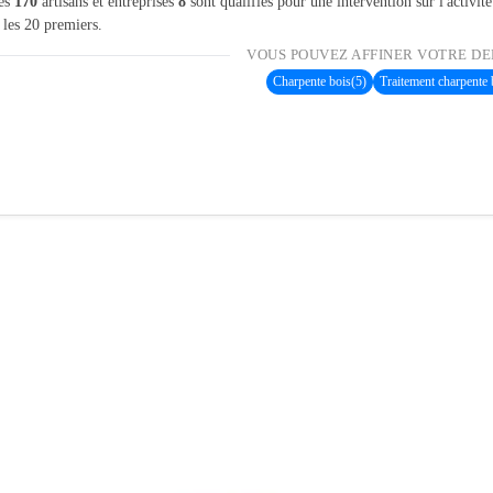
les
170
artisans et entreprises
8
sont qualifiés pour une intervention sur l'activit
 les 20 premiers.
VOUS POUVEZ AFFINER VOTRE DE
Charpente bois
(5)
Traitement charpente 