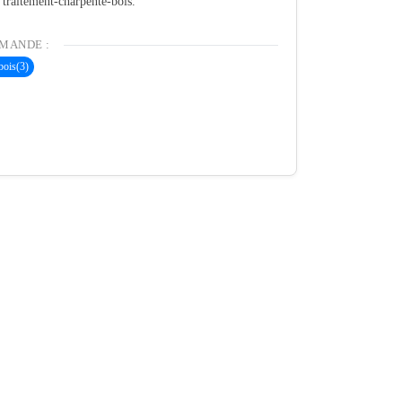
é traitement-charpente-bois.
MANDE :
bois
(3)