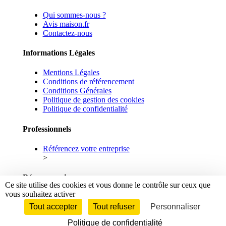
Qui sommes-nous ?
Avis maison.fr
Contactez-nous
Informations Légales
Mentions Légales
Conditions de référencement
Conditions Générales
Politique de gestion des cookies
Politique de confidentialité
Professionnels
Référencez votre entreprise
>
Réseaux sociaux
Ce site utilise des cookies et vous donne le contrôle sur ceux que
vous souhaitez activer
Facebook
Linkedin
Tout accepter
Tout refuser
Personnaliser
Politique de confidentialité
© 2026 maison.fr - Tous droits réservés.