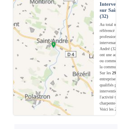
Intervention
sur Saint-an
(32)
Au total nous avo
référencé
29
professionnels
intervenant sur Sa
André (32) dont
ont une adresse lé
ou commerciale d
la commune.
Sur les
29
artisans
entreprises
2
sont
qualifiés pour une
intervention sur
l'activité traiteme
charpente-bois.
Voici les 20 premi