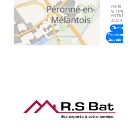
VOUS POUVE
AFFINER
VOTRE
DEMANDE :
Charpente bois
(9
Traitement
charpente bois