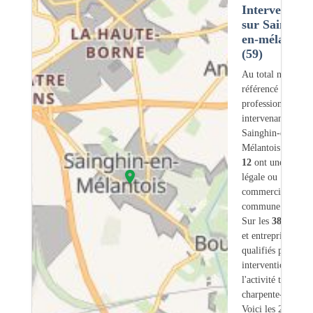
Intervention
sur Sainghin
en-mélantois
(59)
Au total nous avo
référencé
388
professionnels
intervenant sur
Sainghin-en-
Mélantois (59) do
12
ont une adress
légale ou
commerciale dans
commune.
Sur les
388
artisa
et entreprises
11
s
qualifiés pour une
intervention sur
l'activité traiteme
charpente-bois.
Voici les 20 premi