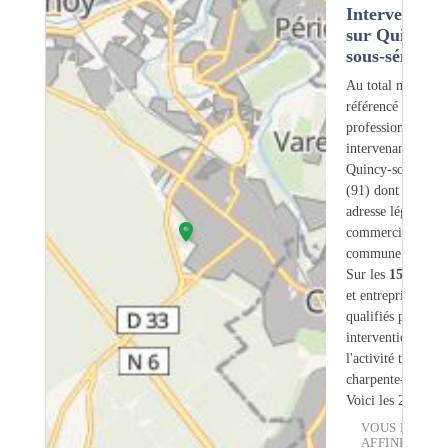
Intervention
sur Quincy-
sous-sénart (
Au total nous avo
référencé
156
professionnels
intervenant sur
Quincy-sous-Séna
(91) dont
36
ont 
adresse légale ou
commerciale dans
commune.
Sur les
156
artisa
et entreprises
4
so
qualifiés pour une
intervention sur
l'activité traiteme
charpente-bois.
Voici les 20 premi
VOUS POUVE
AFFINER