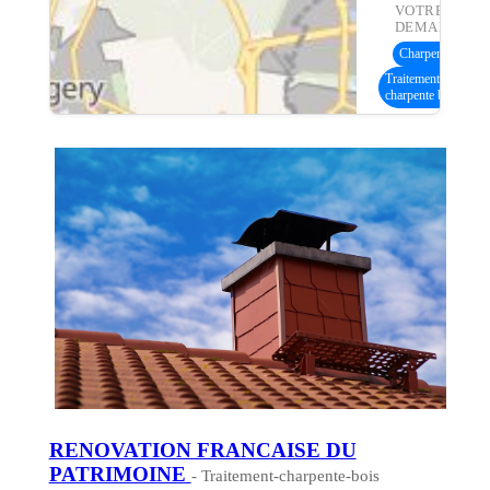
VOTRE
DEMANDE :
Charpente bois
(4
Traitement
charpente bois
RENOVATION FRANCAISE DU
PATRIMOINE
- Traitement-charpente-bois