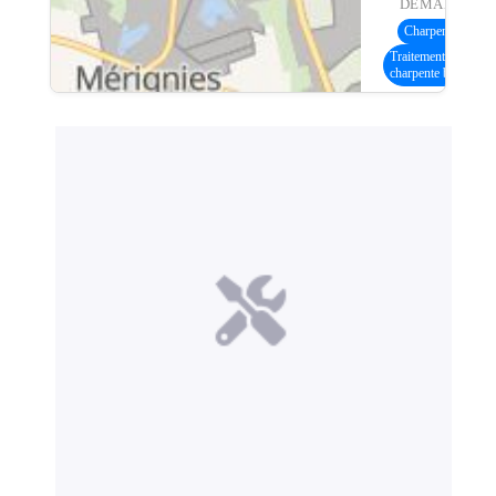
DEMANDE :
Charpente bois
(7
Traitement
charpente bois