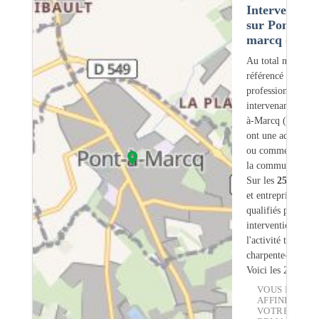
Intervention
sur Pont-à-
marcq (59)
Au total nous avo
référencé
259
professionnels
intervenant sur Po
à-Marcq (59) don
ont une adresse lé
ou commerciale d
la commune.
Sur les
259
artisa
et entreprises
8
so
qualifiés pour une
intervention sur
l'activité traiteme
charpente-bois.
Voici les 20 premi
VOUS POUVE
AFFINER
VOTRE