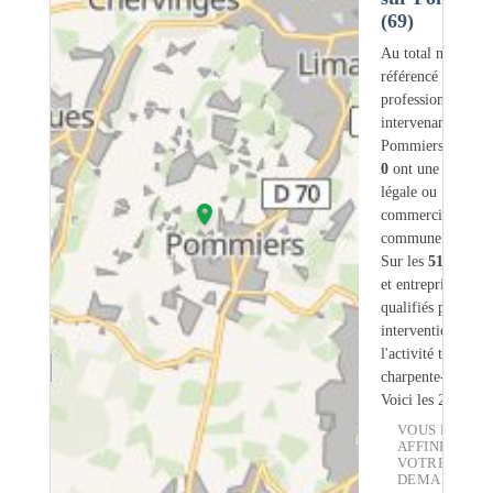
(69)
Au total nous avo
référencé
519
professionnels
intervenant sur
Pommiers (69) do
0
ont une adresse
légale ou
commerciale dans
commune.
Sur les
519
artisa
et entreprises
16
s
qualifiés pour une
intervention sur
l'activité traiteme
charpente-bois.
Voici les 20 premi
VOUS POUVE
AFFINER
VOTRE
DEMANDE :