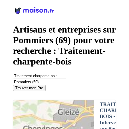
Panneau de gestion des cookies
Artisans et entreprises sur
Pommiers (69) pour votre
recherche : Traitement-
charpente-bois
Trouver mon Pro
TRAITEME
CHARPENT
BOIS
•
Intervention
sur Pommier